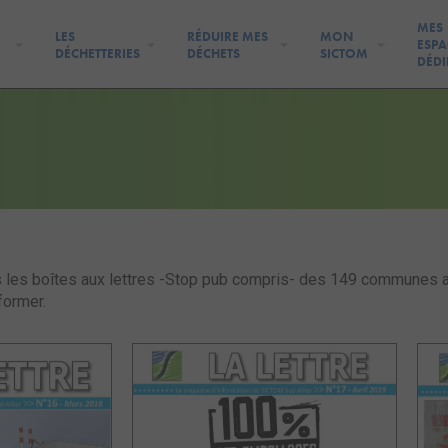
MES
LES
RÉDUIRE MES
MON
ESPA
DÉCHETTERIES
DÉCHETS
SICTOM
DÉDI
tes les boîtes aux lettres -Stop pub compris- des 149 communes
former.