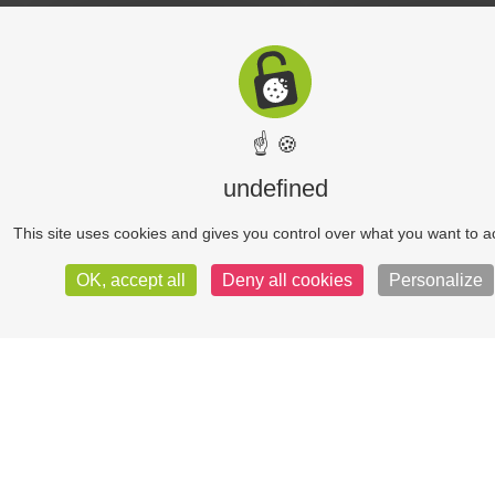
☝ 🍪
undefined
This site uses cookies and gives you control over what you want to a
OK, accept all
Deny all cookies
Personalize
eil bureaux
Marchés publics
ndi au vendredi
h00 à 12h30