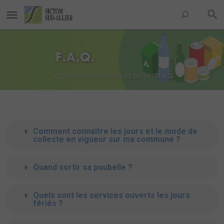
F.A.Q.
ACCUEIL
LA GESTION DE MES DÉCHETS
F.A.Q.
Comment connaître les jours et le mode de
collecte en vigueur sur ma commune ?
Quand sortir sa poubelle ?
Quels sont les services ouverts les jours
fériés ?