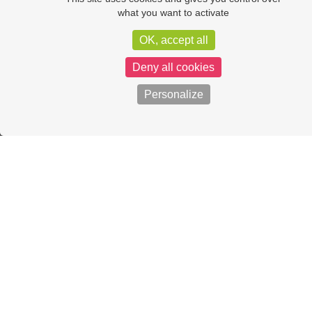
what you want to activate
OK, accept all
Deny all cookies
Personalize
CONTACTEZ-NOUS
04 70 45 51 67
contact@sictom-sud-allier.fr
10 rue des Bouillots
03500 Bayet