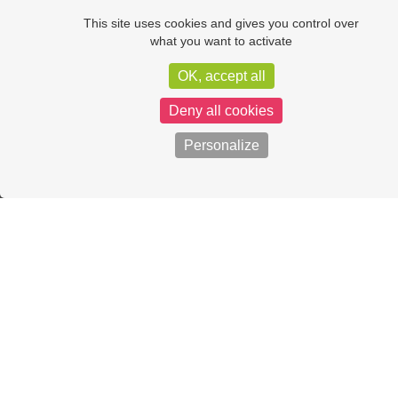
This site uses cookies and gives you control over
what you want to activate
OK, accept all
Deny all cookies
Personalize
CONTACTEZ-NOUS
04 70 45 51 67
contact@sictom-sud-allier.fr
10 rue des Bouillots
03500 Bayet