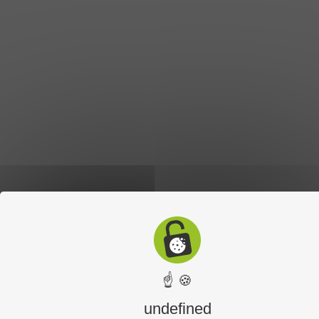
☝ 🍪
undefined