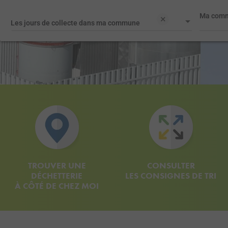
Ma com
Les jours de collecte dans ma commune
TROUVER UNE
CONSULTER
DÉCHETTERIE
LES CONSIGNES DE TRI
À CÔTÉ DE CHEZ MOI