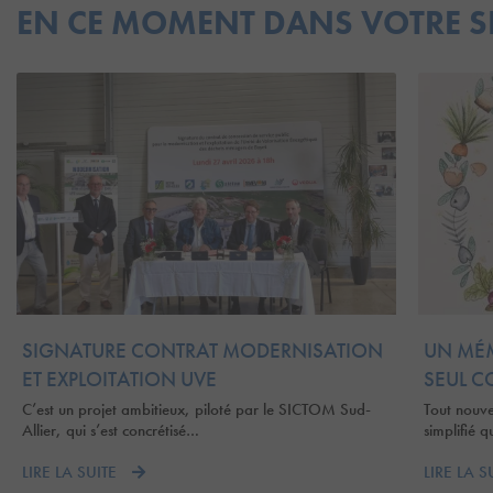
EN CE MOMENT DANS VOTRE 
SIGNATURE CONTRAT MODERNISATION
UN MÉM
ET EXPLOITATION UVE
SEUL C
C’est un projet ambitieux, piloté par le SICTOM Sud-
Tout nouv
Allier, qui s’est concrétisé…
simplifié 
LIRE LA SUITE
LIRE LA S