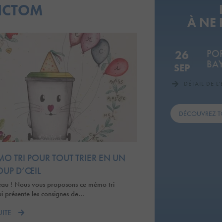
SICTOM
À NE
PO
26
BA
SEP
DÉTAIL DE L
DÉCOUVREZ T
O TRI POUR TOUT TRIER EN UN
OUP D’ŒIL
eau ! Nous vous proposons ce mémo tri
qui présente les consignes de…
UITE