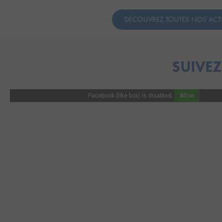
DÉCOUVREZ TOUTES NOS ACT
SUIVEZ
Facebook (like box) is disabled.
Allow