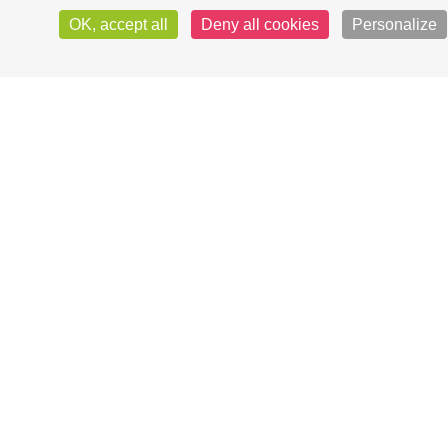
OK, accept all
Deny all cookies
Personalize
eil bureaux
Marchés publics
ndi au vendredi
h00 à 12h30
 13h30 à 17h00
Règlement de collecte
dard
di au jeudi
h00 à 12h30
Consignes de tri
 13h30 à 17h30
ndredi
h00 à 13h00